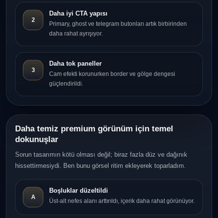
Daha iyi CTA yapısı
2
Primary, ghost ve telegram butonları artık birbirinden
daha rahat ayrışıyor.
Daha tok paneller
3
Cam efekti korunurken border ve gölge dengesi
güçlendirildi.
Daha temiz premium görünüm için temel
dokunuşlar
Sorun tasarımın kötü olması değil; biraz fazla düz ve dağınık
hissettirmesiydi. Ben bunu görsel ritim ekleyerek toparladım.
Boşluklar düzeltildi
A
Üst-alt nefes alanı arttırıldı, içerik daha rahat görünüyor.