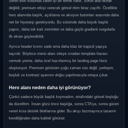
Senin eski kodunda zaten iyi bir temel vardı. Sorun ana fikirde
değildi; premium etkiyi verecek görsel ritim biraz zayıftı. Özellikle
hero alanında başlık, açıklama ve aksiyon butonları arasında daha
net bir hiyerarşi gerekiyordu. Bu sürümde daha büyük başlık
yapısı, daha tok kart zeminleri ve daha güçlü gradient vurgularla
ilk ekran güçlendirildi.
Ayrıca header kısmı sade ama daha klas bir kapsül yapıya
taşındı. Böylece menü alanı siteye sıradan template havası
vermek yerine, daha özel hazırlanmış bir landing page hissi
oluşturuyor. Premium görünüm çoğu zaman süs değil; yerleşim,
boşluk ve kontrast ayarının doğru yapılmasıyla ortaya çıkar.
Hero alanı neden daha iyi görünüyor?
Çünkü sadece büyük başlık koymadım; etrafındaki görsel boşluğu
da düzelttim. İnsan gözü önce başlığa, sonra CTA’ya, sonra güven
veren kısa destek bloklarına gider. Bu akışı bozmayınca tasarım
kendiliğinden daha kaliteli görünür.