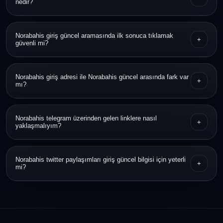
nedir?
Linki açmadan önce alan adını kontrol etmek, HTTPS bilgisine
Norabahis giriş güncel aramasında ilk sonuca tıklamak
+
bakmak ve duyuru kaynağıyla karşılaştırmak en pratik yöntemdir.
güvenli mi?
Hayır, ilk sonuç her zaman en güvenilir sonuç olmayabilir. Önce
Norabahis giriş adresi ile Norabahis güncel arasında fark var
+
bağlantının yapısını ve görünümünü incelemek daha doğrudur.
mı?
Norabahis giriş adresi erişim bağlantısını ifade eder, Norabahis
Norabahis telegram üzerinden gelen linklere nasıl
+
güncel ise o dönem kullanılan en yeni bağlantıya işaret eder.
yaklaşmalıyım?
Kanalın gerçekliğini ve bağlantının tam alan adını doğrulamadan
Norabahis twitter paylaşımları giriş güncel bilgisi için yeterli
+
işlem yapılmaması daha güvenlidir.
mi?
Tek başına yeterli görülmemeli; ek doğrulama kaynağı olarak
değerlendirmek daha sağlıklıdır.