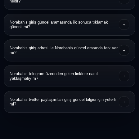
nedir?
Linki açmadan önce alan adını kontrol etmek, HTTPS bilgisine
Norabahis giriş güncel aramasında ilk sonuca tıklamak
+
bakmak ve duyuru kaynağıyla karşılaştırmak en pratik yöntemdir.
güvenli mi?
Hayır, ilk sonuç her zaman en güvenilir sonuç olmayabilir. Önce
Norabahis giriş adresi ile Norabahis güncel arasında fark var
+
bağlantının yapısını ve görünümünü incelemek daha doğrudur.
mı?
Norabahis giriş adresi erişim bağlantısını ifade eder, Norabahis
Norabahis telegram üzerinden gelen linklere nasıl
+
güncel ise o dönem kullanılan en yeni bağlantıya işaret eder.
yaklaşmalıyım?
Kanalın gerçekliğini ve bağlantının tam alan adını doğrulamadan
Norabahis twitter paylaşımları giriş güncel bilgisi için yeterli
+
işlem yapılmaması daha güvenlidir.
mi?
Tek başına yeterli görülmemeli; ek doğrulama kaynağı olarak
değerlendirmek daha sağlıklıdır.