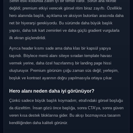
Senin eski kodunda zaten iyi bir temel vardı. Sorun ana fikirde
değildi; premium etkiyi verecek görsel ritim biraz zayıftı. Özellikle
hero alanında başlık, açıklama ve aksiyon butonları arasında daha
net bir hiyerarşi gerekiyordu. Bu sürümde daha büyük başlık
yapısı, daha tok kart zeminleri ve daha güçlü gradient vurgularla
ilk ekran güçlendirildi.
Ayrıca header kısmı sade ama daha klas bir kapsül yapıya
taşındı. Böylece menü alanı siteye sıradan template havası
vermek yerine, daha özel hazırlanmış bir landing page hissi
oluşturuyor. Premium görünüm çoğu zaman süs değil; yerleşim,
boşluk ve kontrast ayarının doğru yapılmasıyla ortaya çıkar.
Hero alanı neden daha iyi görünüyor?
Çünkü sadece büyük başlık koymadım; etrafındaki görsel boşluğu
da düzelttim. İnsan gözü önce başlığa, sonra CTA’ya, sonra güven
veren kısa destek bloklarına gider. Bu akışı bozmayınca tasarım
kendiliğinden daha kaliteli görünür.