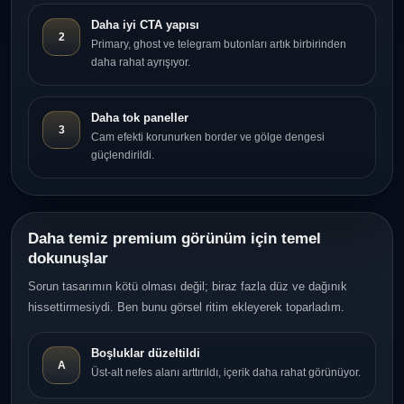
Daha iyi CTA yapısı
2
Primary, ghost ve telegram butonları artık birbirinden
daha rahat ayrışıyor.
Daha tok paneller
3
Cam efekti korunurken border ve gölge dengesi
güçlendirildi.
Daha temiz premium görünüm için temel
dokunuşlar
Sorun tasarımın kötü olması değil; biraz fazla düz ve dağınık
hissettirmesiydi. Ben bunu görsel ritim ekleyerek toparladım.
Boşluklar düzeltildi
A
Üst-alt nefes alanı arttırıldı, içerik daha rahat görünüyor.