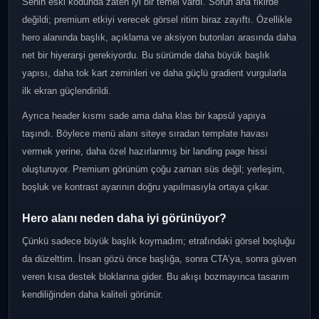
Senin eski kodunda zaten iyi bir temel vardı. Sorun ana fikirde
değildi; premium etkiyi verecek görsel ritim biraz zayıftı. Özellikle
hero alanında başlık, açıklama ve aksiyon butonları arasında daha
net bir hiyerarşi gerekiyordu. Bu sürümde daha büyük başlık
yapısı, daha tok kart zeminleri ve daha güçlü gradient vurgularla
ilk ekran güçlendirildi.
Ayrıca header kısmı sade ama daha klas bir kapsül yapıya
taşındı. Böylece menü alanı siteye sıradan template havası
vermek yerine, daha özel hazırlanmış bir landing page hissi
oluşturuyor. Premium görünüm çoğu zaman süs değil; yerleşim,
boşluk ve kontrast ayarının doğru yapılmasıyla ortaya çıkar.
Hero alanı neden daha iyi görünüyor?
Çünkü sadece büyük başlık koymadım; etrafındaki görsel boşluğu
da düzelttim. İnsan gözü önce başlığa, sonra CTA’ya, sonra güven
veren kısa destek bloklarına gider. Bu akışı bozmayınca tasarım
kendiliğinden daha kaliteli görünür.