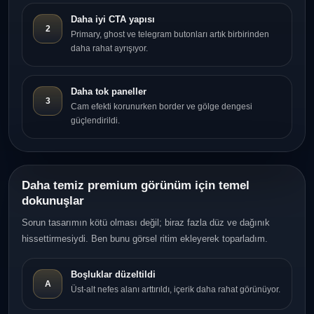
Daha iyi CTA yapısı
2
Primary, ghost ve telegram butonları artık birbirinden
daha rahat ayrışıyor.
Daha tok paneller
3
Cam efekti korunurken border ve gölge dengesi
güçlendirildi.
Daha temiz premium görünüm için temel
dokunuşlar
Sorun tasarımın kötü olması değil; biraz fazla düz ve dağınık
hissettirmesiydi. Ben bunu görsel ritim ekleyerek toparladım.
Boşluklar düzeltildi
A
Üst-alt nefes alanı arttırıldı, içerik daha rahat görünüyor.