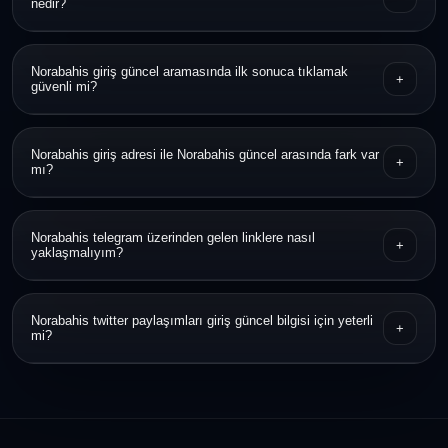
nedir?
Linki açmadan önce alan adını kontrol etmek, HTTPS bilgisine
Norabahis giriş güncel aramasında ilk sonuca tıklamak
+
bakmak ve duyuru kaynağıyla karşılaştırmak en pratik yöntemdir.
güvenli mi?
Hayır, ilk sonuç her zaman en güvenilir sonuç olmayabilir. Önce
Norabahis giriş adresi ile Norabahis güncel arasında fark var
+
bağlantının yapısını ve görünümünü incelemek daha doğrudur.
mı?
Norabahis giriş adresi erişim bağlantısını ifade eder, Norabahis
Norabahis telegram üzerinden gelen linklere nasıl
+
güncel ise o dönem kullanılan en yeni bağlantıya işaret eder.
yaklaşmalıyım?
Kanalın gerçekliğini ve bağlantının tam alan adını doğrulamadan
Norabahis twitter paylaşımları giriş güncel bilgisi için yeterli
+
işlem yapılmaması daha güvenlidir.
mi?
Tek başına yeterli görülmemeli; ek doğrulama kaynağı olarak
değerlendirmek daha sağlıklıdır.