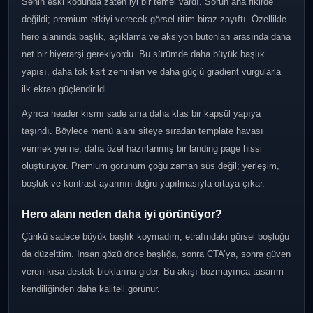
Senin eski kodunda zaten iyi bir temel vardı. Sorun ana fikirde
değildi; premium etkiyi verecek görsel ritim biraz zayıftı. Özellikle
hero alanında başlık, açıklama ve aksiyon butonları arasında daha
net bir hiyerarşi gerekiyordu. Bu sürümde daha büyük başlık
yapısı, daha tok kart zeminleri ve daha güçlü gradient vurgularla
ilk ekran güçlendirildi.
Ayrıca header kısmı sade ama daha klas bir kapsül yapıya
taşındı. Böylece menü alanı siteye sıradan template havası
vermek yerine, daha özel hazırlanmış bir landing page hissi
oluşturuyor. Premium görünüm çoğu zaman süs değil; yerleşim,
boşluk ve kontrast ayarının doğru yapılmasıyla ortaya çıkar.
Hero alanı neden daha iyi görünüyor?
Çünkü sadece büyük başlık koymadım; etrafındaki görsel boşluğu
da düzelttim. İnsan gözü önce başlığa, sonra CTA’ya, sonra güven
veren kısa destek bloklarına gider. Bu akışı bozmayınca tasarım
kendiliğinden daha kaliteli görünür.