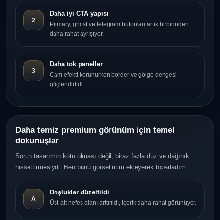
Daha iyi CTA yapısı
2
Primary, ghost ve telegram butonları artık birbirinden
daha rahat ayrışıyor.
Daha tok paneller
3
Cam efekti korunurken border ve gölge dengesi
güçlendirildi.
Daha temiz premium görünüm için temel
dokunuşlar
Sorun tasarımın kötü olması değil; biraz fazla düz ve dağınık
hissettirmesiydi. Ben bunu görsel ritim ekleyerek toparladım.
Boşluklar düzeltildi
A
Üst-alt nefes alanı arttırıldı, içerik daha rahat görünüyor.