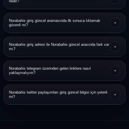
nedir?
Linki açmadan önce alan adını kontrol etmek, HTTPS bilgisine
Norabahis giriş güncel aramasında ilk sonuca tıklamak
+
bakmak ve duyuru kaynağıyla karşılaştırmak en pratik yöntemdir.
güvenli mi?
Hayır, ilk sonuç her zaman en güvenilir sonuç olmayabilir. Önce
Norabahis giriş adresi ile Norabahis güncel arasında fark var
+
bağlantının yapısını ve görünümünü incelemek daha doğrudur.
mı?
Norabahis giriş adresi erişim bağlantısını ifade eder, Norabahis
Norabahis telegram üzerinden gelen linklere nasıl
+
güncel ise o dönem kullanılan en yeni bağlantıya işaret eder.
yaklaşmalıyım?
Kanalın gerçekliğini ve bağlantının tam alan adını doğrulamadan
Norabahis twitter paylaşımları giriş güncel bilgisi için yeterli
+
işlem yapılmaması daha güvenlidir.
mi?
Tek başına yeterli görülmemeli; ek doğrulama kaynağı olarak
değerlendirmek daha sağlıklıdır.