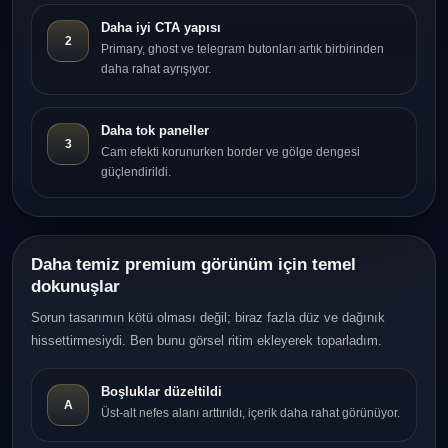
Daha iyi CTA yapısı
2
Primary, ghost ve telegram butonları artık birbirinden
daha rahat ayrışıyor.
Daha tok paneller
3
Cam efekti korunurken border ve gölge dengesi
güçlendirildi.
Daha temiz premium görünüm için temel
dokunuşlar
Sorun tasarımın kötü olması değil; biraz fazla düz ve dağınık
hissettirmesiydi. Ben bunu görsel ritim ekleyerek toparladım.
Boşluklar düzeltildi
A
Üst-alt nefes alanı arttırıldı, içerik daha rahat görünüyor.