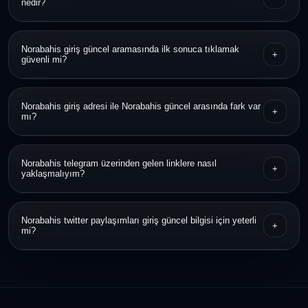
nedir?
Linki açmadan önce alan adını kontrol etmek, HTTPS bilgisine
Norabahis giriş güncel aramasında ilk sonuca tıklamak
+
bakmak ve duyuru kaynağıyla karşılaştırmak en pratik yöntemdir.
güvenli mi?
Hayır, ilk sonuç her zaman en güvenilir sonuç olmayabilir. Önce
Norabahis giriş adresi ile Norabahis güncel arasında fark var
+
bağlantının yapısını ve görünümünü incelemek daha doğrudur.
mı?
Norabahis giriş adresi erişim bağlantısını ifade eder, Norabahis
Norabahis telegram üzerinden gelen linklere nasıl
+
güncel ise o dönem kullanılan en yeni bağlantıya işaret eder.
yaklaşmalıyım?
Kanalın gerçekliğini ve bağlantının tam alan adını doğrulamadan
Norabahis twitter paylaşımları giriş güncel bilgisi için yeterli
+
işlem yapılmaması daha güvenlidir.
mi?
Tek başına yeterli görülmemeli; ek doğrulama kaynağı olarak
değerlendirmek daha sağlıklıdır.