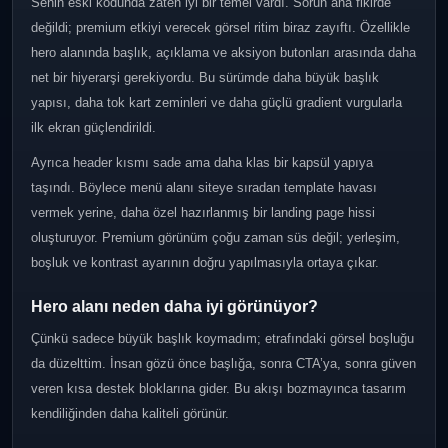
Senin eski kodunda zaten iyi bir temel vardı. Sorun ana fikirde
değildi; premium etkiyi verecek görsel ritim biraz zayıftı. Özellikle
hero alanında başlık, açıklama ve aksiyon butonları arasında daha
net bir hiyerarşi gerekiyordu. Bu sürümde daha büyük başlık
yapısı, daha tok kart zeminleri ve daha güçlü gradient vurgularla
ilk ekran güçlendirildi.
Ayrıca header kısmı sade ama daha klas bir kapsül yapıya
taşındı. Böylece menü alanı siteye sıradan template havası
vermek yerine, daha özel hazırlanmış bir landing page hissi
oluşturuyor. Premium görünüm çoğu zaman süs değil; yerleşim,
boşluk ve kontrast ayarının doğru yapılmasıyla ortaya çıkar.
Hero alanı neden daha iyi görünüyor?
Çünkü sadece büyük başlık koymadım; etrafındaki görsel boşluğu
da düzelttim. İnsan gözü önce başlığa, sonra CTA’ya, sonra güven
veren kısa destek bloklarına gider. Bu akışı bozmayınca tasarım
kendiliğinden daha kaliteli görünür.